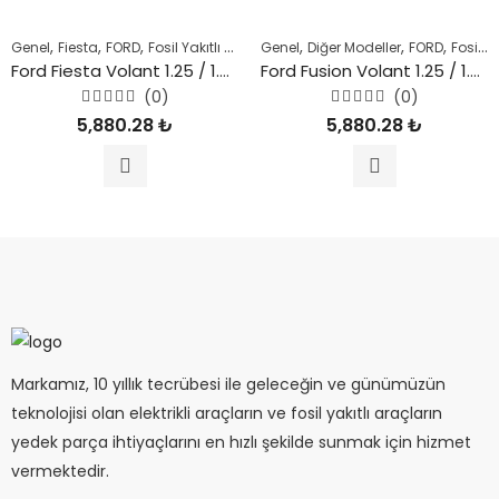
,
,
,
,
,
,
Genel
Fiesta
FORD
Fosil Yakıtlı Araçlar
Genel
Diğer Modeller
FORD
Fosil Yakıtlı Araçlar
Ford Fiesta Volant 1.25 / 1.4 Benzinli Motor Manuel Vites
Ford Fusion Volant 1.25 / 1.4 Benzinli Motor Manuel Vites
(0)
(0)
5
5
5,880.28
₺
5,880.28
₺
üzerinden
üzerinden
0
0
oy
oy
aldı
aldı
Markamız, 10 yıllık tecrübesi ile geleceğin ve günümüzün
teknolojisi olan elektrikli araçların ve fosil yakıtlı araçların
yedek parça ihtiyaçlarını en hızlı şekilde sunmak için hizmet
vermektedir.