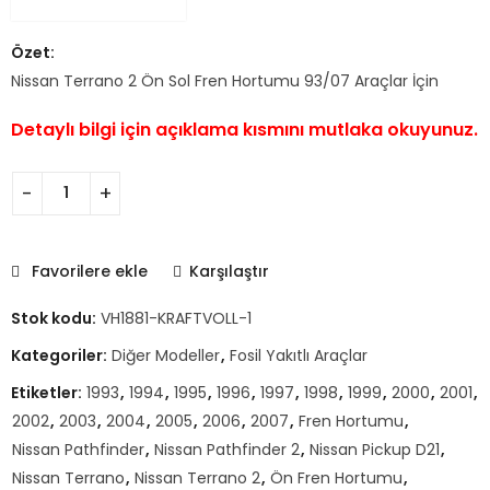
Özet:
Nissan Terrano 2 Ön Sol Fren Hortumu 93/07 Araçlar İçin
Detaylı bilgi için açıklama kısmını mutlaka okuyunuz.
Favorilere ekle
Karşılaştır
Stok kodu:
VH1881-KRAFTVOLL-1
Kategoriler:
Diğer Modeller
,
Fosil Yakıtlı Araçlar
Etiketler:
1993
,
1994
,
1995
,
1996
,
1997
,
1998
,
1999
,
2000
,
2001
,
2002
,
2003
,
2004
,
2005
,
2006
,
2007
,
Fren Hortumu
,
Nissan Pathfinder
,
Nissan Pathfinder 2
,
Nissan Pickup D21
,
Nissan Terrano
,
Nissan Terrano 2
,
Ön Fren Hortumu
,