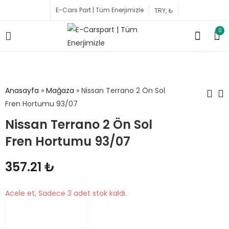
E-Cars Part | Tüm Enerjimizle
0
Anasayfa
»
Mağaza
»
Nissan Terrano 2 Ön Sol
Fren Hortumu 93/07
Nissan Terrano 2 Ön Sol
Tesla Model Y Ön
Nissan Pathfinder 2
Bagaj Havuz
Ön Sol Fren
Fren Hortumu 93/07
Koruyucu 2019
Hortumu 96/05
6,045.15
357.21
₺
₺
Sonrası
357.21
₺
Acele et, Sadece 3 adet stok kaldı.