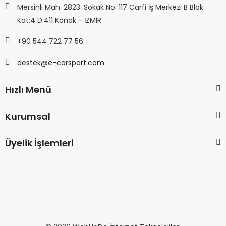
Mersinli Mah. 2823. Sokak No: 117 Carfi İş Merkezi B Blok
Kat:4 D:411 Konak - İZMİR
+90 544 722 77 56
destek@e-carspart.com
Hızlı Menü
Kurumsal
Üyelik İşlemleri