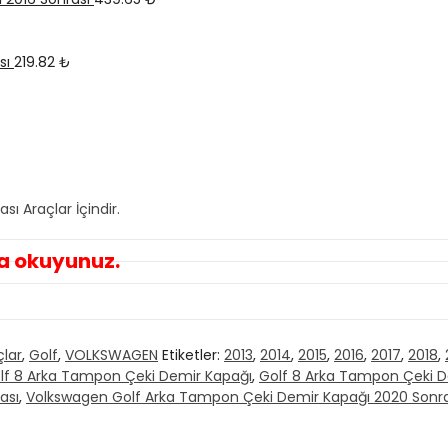
sı
219.82
₺
 Araçlar İçindir.
ka okuyunuz.
çlar
,
Golf
,
VOLKSWAGEN
Etiketler:
2013
,
2014
,
2015
,
2016
,
2017
,
2018
,
lf 8 Arka Tampon Çeki Demir Kapağı
,
Golf 8 Arka Tampon Çeki De
ası
,
Volkswagen Golf Arka Tampon Çeki Demir Kapağı 2020 Sonra