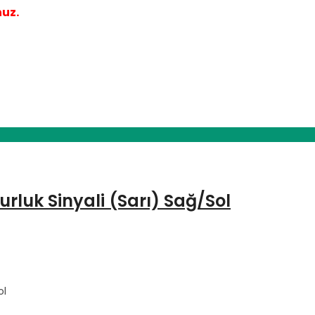
nuz.
rluk Sinyali (Sarı) Sağ/Sol
ol