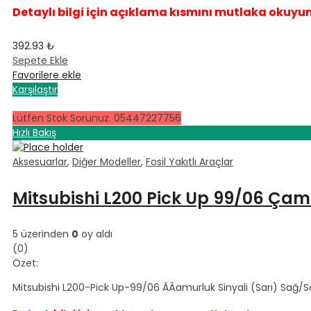
Detaylı bilgi için açıklama kısmını mutlaka okuyu
392.93
₺
Sepete Ekle
Favorilere ekle
Karşılaştır
Lütfen Stok Sorunuz. 05447227756
Hızlı Bakış
Aksesuarlar
,
Diğer Modeller
,
Fosil Yakıtlı Araçlar
Mitsubishi L200 Pick Up 99/06 Çamu
5 üzerinden
0
oy aldı
(0)
Özet:
Mitsubishi L200-Pick Up-99/06 ÃÂamurluk Sinyali (Sarı) Sağ/S