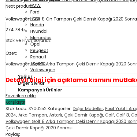
BMW
Next product
Ford
Fiat
Volkswagen Golf 8 Ön Tampon Çeki Demir Kapağı 2020 Sonra
Honda
274.78
₺
Hyundai
Mercedes
Stok ve Fiyat Sorunuz
Opel
Peugeot
Özet:
Renault
Toyota
Volkswagen Golf 8 Arka Tampon Çeki Demir Kapağı 2020 Sonrası
Volkswagen
Yağlar
Detaylı bilgi için açıklama kısmını mutla
Diğer Sıvılar
Kampanyalı Ürünler
Favorilere ekle
Karşılaştır
Ana Sayfa
Stok kodu:
SY00252
Kategoriler:
Diğer Modeller
,
Fosil Yakıtlı Ara
Mağaza
2024
,
Arka Tampon
,
Astarlı
,
Çeki Demir Kapağı
,
Golf
,
Golf 8
,
Go
Elektrikli – Hybrid Araçlar
Volkswagen Golf 8 Arka Tampon Çeki Demir Kapağı 2020 Sonr
Fosil Yakıtlı Araçlar
Çeki Demir Kapağı 2020 Sonrası
Hakkımızda
Paylaş: