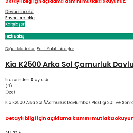
Detaylı bilgi için açıklama kısmını mutlaka okuyunuz.
Devamını oku
Favorilere ekle
Karşılaştır
Hızlı Bakış
Diğer Modeller
,
Fosil Yakıtlı Araçlar
Kia K2500 Arka Sol Çamurluk Davlum
5 üzerinden
0
oy aldı
(0)
Özet:
Kia K2500 Arka Sol ÃÂamurluk Davlumbaz Plastiği 2011 ve Sonras
Detaylı bilgi için açıklama kısmını mutlaka okuyu
214.33
₺