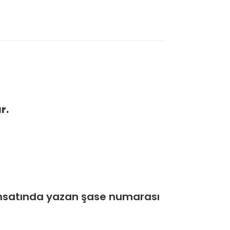
r.
uhsatında yazan şase numarası