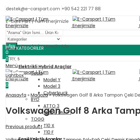
destek@e-carspart.com
+90 542 221 77 88
E-Cars Part | Tüm Enerjimizle
E-Cars Part | Tüm Enerjimizle
Ara
TÜM KATEGORİLER
0
0
Menü
Elektrikli Hybrid Araçlar
Tesla
Lightbox
Model Y
0
Model 3
Cybertruck
Anasayfa
»
Mağaza
»
Volkswagen Golf 8 Arka Tampon Çeki De
BYD
ATTO 3
Volkswagen Golf 8 Arka Tamp
SEAL U DM – İ
TOGG
T10 X
Previous product
T10 F
Fosil Yakıtlı Araçlar
Volkswagen Touareg Arka Tampon Sol-Sağ Çeki Demir Kapağı