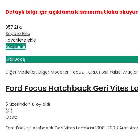
Detaylı bilgi için açıklama kısmını mutlaka okuyu
357.21
₺
Sepete Ekle
Favorilere ekle
Karşılaştır
Hızlı Bakış
Diğer Modeller
,
Diğer Modeller
,
Focus
,
FORD
,
Fosil Yakıtlı Araçlar
Ford Focus Hatchback Geri Vites L
5 üzerinden
0
oy aldı
(0)
Özet:
Ford Focus Hatchback Geri Vites Lambası 1998-2008 Aras Araçla