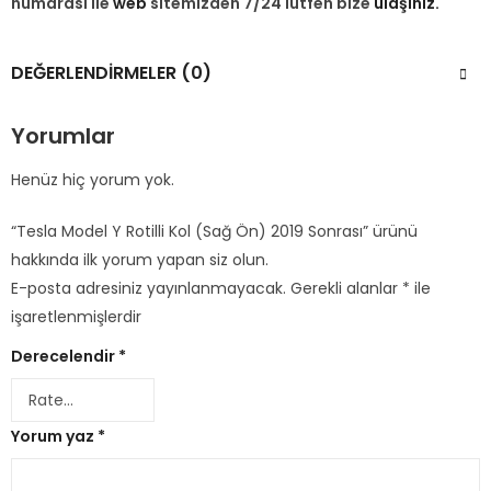
numarası ile
web
sitemizden 7/24 lütfen bize
ulaşınız.
DEĞERLENDIRMELER (0)
Yorumlar
Henüz hiç yorum yok.
“Tesla Model Y Rotilli Kol (Sağ Ön) 2019 Sonrası” ürünü
hakkında ilk yorum yapan siz olun.
E-posta adresiniz yayınlanmayacak.
Gerekli alanlar
*
ile
işaretlenmişlerdir
Derecelendir
*
Yorum yaz
*