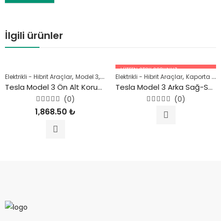
İlgili ürünler
LÜTFEN STOK SORUNUZ.
,
,
,
,
Elektrikli - Hibrit Araçlar
Model 3
Motor Parçaları
Elektrikli - Hibrit Araçlar
Tesla
Kaporta Parçaları
05447227756
Tesla Model 3 Ön Alt Koruyucu Kapak 2018 Sonrası
Tesla Model 3 Arka Sağ-Sol Salıncak 2018 Sonrası
(0)
(0)
5
5
1,868.50
₺
üzerinden
üzerinden
0
0
oy
oy
aldı
aldı