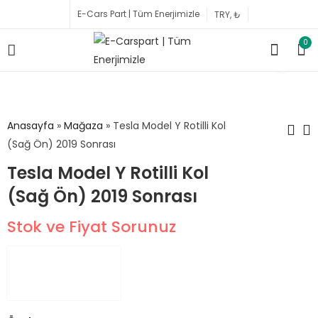
E-Cars Part | Tüm Enerjimizle
0
Anasayfa
»
Mağaza
»
Tesla Model Y Rotilli Kol
(Sağ Ön) 2019 Sonrası
Tesla Model Y Rotilli Kol
Tesla Model Y Ön
Tesla Model 3 Rotilli
Tampon Şok Emici
Kol (Sağ Ön) 2018
(Sağ Ön) 2019 Sonrası
(Sol) 2019 Sonrası
Sonrası
2,308.15
₺
Stok ve Fiyat Sorunuz