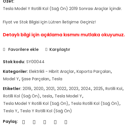
Özet:
Tesla Model Y Rotilli Kol (Sağ Ön) 2019 Sonrası Araçlar İçindir.
Fiyat ve Stok Bilgisi için Lütren İletişime Geçiniz!
Detaylı bilgi için açıklama kısmını mutlaka okuyunuz.
Favorilere ekle
Karşılaştır
Stok kodu:
SY00044
Kategoriler:
Elektrikli - Hibrit Araçlar
,
Kaporta Parçaları
,
Model Y
,
Şase Parçaları
,
Tesla
Etiketler:
2019
,
2020
,
2021
,
2022
,
2023
,
2024
,
2025
,
Rotilli Kol
,
Rotilli Kol (Sağ Ön)
,
tesla
,
Tesla Model Y
,
Tesla Model Y Rotilli Kol (Sağ Ön)
,
Tesla Rotilli Kol (Sağ Ön)
,
Tesla Y
,
Tesla Y Rotilli Kol (Sağ Ön)
Paylaş: