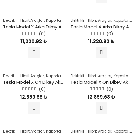
,
,
,
,
,
Elektrikli - Hibrit Araçlar
Kaporta Parçaları
Elektrikli - Hibrit Araçlar
Kaporta Parçaları
Kaporta Parçaları
Model 3
M
Tesla Model X Arka Dikey Aks Taşıyıcı (Sağ) 2021 Sonrası
Tesla Model X Arka Dikey Aks Taşıyıcı (Sol) 2021 Sonrası
(0)
(0)
5
5
11,320.92
₺
11,320.92
₺
üzerinden
üzerinden
0
0
oy
oy
aldı
aldı
,
,
,
,
Elektrikli - Hibrit Araçlar
Kaporta Parçaları
Elektrikli - Hibrit Araçlar
Kaporta Parçaları
Kaporta Parçaları
Şase Parça
Tesla Model X Ön Dikey Aks Taşıyıcı (Sağ) 2021 Sonrası
Tesla Model X Ön Dikey Aks Taşıyıcı (Sol) 2021 Sonrası
(0)
(0)
5
5
12,859.68
₺
12,859.68
₺
üzerinden
üzerinden
0
0
oy
oy
aldı
aldı
,
,
,
,
,
Elektrikli - Hibrit Araçlar
Kaporta Parçaları
Elektrikli - Hibrit Araçlar
Model Y
Şase Parçaları
Kaporta Parçaları
Tesl