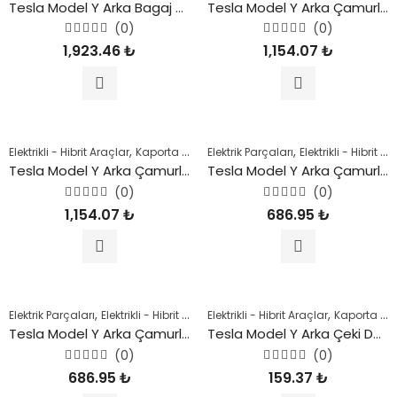
Tesla Model Y Arka Bagaj Havuzu Alt Pad 2019 Sonrası
Tesla Model Y Arka Çamurluk Bakaliti (Sağ) 2019 Sonrası
(0)
(0)
5
5
1,923.46
₺
1,154.07
₺
üzerinden
üzerinden
0
0
oy
oy
aldı
aldı
,
,
,
,
,
Elektrikli - Hibrit Araçlar
Kaporta Parçaları
Elektrik Parçaları
Model Y
Şase Parçaları
Elektrikli - Hibrit Araçlar
Tesl
Tesla Model Y Arka Çamurluk Bakaliti (Sol) 2019 Sonrası
Tesla Model Y Arka Çamurluk Braketi (Sağ) 2019 Sonrası
(0)
(0)
5
5
1,154.07
₺
686.95
₺
üzerinden
üzerinden
0
0
oy
oy
aldı
aldı
,
,
,
,
,
Elektrik Parçaları
Elektrikli - Hibrit Araçlar
Elektrikli - Hibrit Araçlar
Kaporta Parçaları
Model Y
Kaporta Parçaları
Şas
Tesla Model Y Arka Çamurluk Braketi (Sol) 2019 Sonrası
Tesla Model Y Arka Çeki Demir Kapağı 2019 ile 2024 Arası
(0)
(0)
5
5
686.95
₺
159.37
₺
üzerinden
üzerinden
0
0