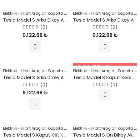
,
,
,
,
,
Elektrikli - Hibrit Araçlar
Kaporta Parçaları
Elektrikli - Hibrit Araçlar
Kaporta Parçaları
Kaporta Parçaları
Model 3
M
Tesla Model S Arka Dikey Aks Taşıyıcı (Sağ) 2016 Sonrası
Tesla Model S Arka Dikey Aks Taşıyıcı (Sol) 2016 Sonrası
(0)
(0)
5
5
9,122.68
₺
9,122.68
₺
üzerinden
üzerinden
0
0
oy
oy
aldı
aldı
LÜTFEN STOK SORUNUZ.
,
,
,
,
,
Elektrikli - Hibrit Araçlar
Kaporta Parçaları
Elektrikli - Hibrit Araçlar
Kaporta Parçaları
Kaporta Parçaları
Model 3
M
05447227756
Tesla Model S Arka Dikey Aks Taşıyıcı (Sol) 2016 Sonrası
Tesla Model S Kaput Kilidi 2016 Sonrası
(0)
(0)
5
5
9,122.68
₺
üzerinden
üzerinden
0
0
oy
oy
aldı
aldı
,
,
,
,
Elektrikli - Hibrit Araçlar
Kaporta Parçaları
Elektrikli - Hibrit Araçlar
Şase Parçaları
Tesla
Kaporta Parçaları
Tesla Model S Kaput Kilit Karşılığı 2016 Sonrası
Tesla Model S Ön Dikey Aks Taşıyıcı (Sağ) 2016 Sonrası