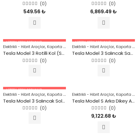
(0)
(0)
5
5
549.56
₺
6,869.49
₺
üzerinden
üzerinden
0
0
oy
oy
aldı
aldı
LÜTFEN STOK SORUNUZ.
LÜTFEN STOK SORUNUZ.
,
,
,
,
,
Elektrikli - Hibrit Araçlar
Kaporta Parçaları
Elektrikli - Hibrit Araçlar
Model 3
Model Y
Şase Parçal
Kaporta Parçaları
05447227756
05447227756
Tesla Model 3 Rotilli Kol (Sağ Ön) 2018 Sonrası
Tesla Model 3 Salıncak Sağ Ön 2018 Sonrası
(0)
(0)
5
5
üzerinden
üzerinden
0
0
oy
oy
aldı
aldı
LÜTFEN STOK SORUNUZ.
,
,
,
,
,
Elektrikli - Hibrit Araçlar
Kaporta Parçaları
Elektrikli - Hibrit Araçlar
Model 3
Model Y
Şase Parçal
Kaporta Parçaları
05447227756
Tesla Model 3 Salıncak Sol Ön 2018 Sonrası
Tesla Model S Arka Dikey Aks Taşıyıcı (Sağ) 2016 Sonrası
(0)
(0)
5
5
9,122.68
₺
üzerinden
üzerinden
0
0
oy
oy
aldı
aldı