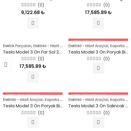
(0)
(0)
5
5
9,122.68
₺
17,585.89
₺
üzerinden
üzerinden
0
0
oy
oy
aldı
aldı
LÜTFEN STOK SORUNUZ.
,
,
,
,
,
Elektrik Parçaları
Elektrikli - Hibrit Araçlar
Elektrikli - Hibrit Araçlar
Kaporta Parçaları
Model 3
Kaporta Parçaları
Mod
05447227756
Tesla Model 3 Ön Far Sol 2018 Sonrası
Tesla Model 3 Ön Poryalı Bilya (4X2) DV2W 2018 Sonrası
(0)
(0)
5
5
17,585.89
₺
üzerinden
üzerinden
0
0
oy
oy
aldı
aldı
LÜTFEN STOK SORUNUZ.
LÜTFEN STOK SORUNUZ.
,
,
,
,
,
Elektrikli - Hibrit Araçlar
Kaporta Parçaları
Elektrikli - Hibrit Araçlar
Model 3
Şase Parçaları
Kaporta Parçaları
Tesl
05447227756
05447227756
Tesla Model 3 Ön Poryalı Bilya (4X4) DV4W 2018 Sonrası
Tesla Model 3 Ön Salıncak Rotili Kol (Sağ/Sol) 2018 Sonrası
(0)
(0)
5
5
üzerinden
üzerinden
0
0
oy
oy