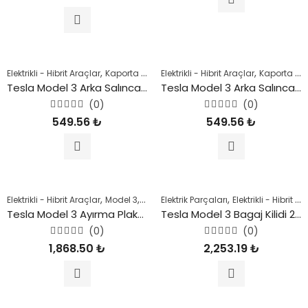
0
0
oy
oy
aldı
aldı
,
,
,
,
,
Elektrikli - Hibrit Araçlar
Kaporta Parçaları
Elektrikli - Hibrit Araçlar
Model 3
Model Y
Şase Parçal
Kaporta Parçaları
Tesla Model 3 Arka Salıncak Koruyucu Kapak (Sağ) 2018 Sonrası
Tesla Model 3 Arka Salıncak Koruyucu Kapak (Sol) 2018 Sonrası
(0)
(0)
5
5
549.56
₺
549.56
₺
üzerinden
üzerinden
0
0
oy
oy
aldı
aldı
,
,
,
,
Elektrikli - Hibrit Araçlar
Model 3
Motor Parçaları
Elektrik Parçaları
Tesla
Elektrikli - Hibrit Araçlar
Tesla Model 3 Ayırma Plakası, Yağ Karteri 2018 Sonrası
Tesla Model 3 Bagaj Kilidi 2018 Sonrası
(0)
(0)
5
5
1,868.50
₺
2,253.19
₺
üzerinden
üzerinden
0
0
oy
oy
aldı
aldı