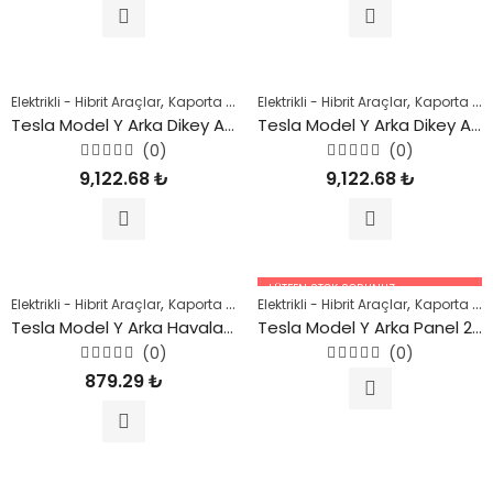
oy
oy
aldı
aldı
,
,
,
,
,
Elektrikli - Hibrit Araçlar
Kaporta Parçaları
Elektrikli - Hibrit Araçlar
Model Y
Şase Parçaları
Kaporta Parçaları
Tesl
Tesla Model Y Arka Dikey Aks Taşıyıcı (Sağ) 2019 Sonrası
Tesla Model Y Arka Dikey Aks Taşıyıcı (Sol) 2019 Sonrası
(0)
(0)
5
5
9,122.68
₺
9,122.68
₺
üzerinden
üzerinden
0
0
oy
oy
aldı
aldı
LÜTFEN STOK SORUNUZ.
,
,
,
,
,
Elektrikli - Hibrit Araçlar
Kaporta Parçaları
Elektrikli - Hibrit Araçlar
Model Y
Şase Parçaları
Kaporta Parçaları
Tesl
05447227756
Tesla Model Y Arka Havalandırma Izgarası 2019 Sonrası
Tesla Model Y Arka Panel 2019 Sonrası
(0)
(0)
5
5
879.29
₺
üzerinden
üzerinden
0
0
oy
oy
aldı
aldı