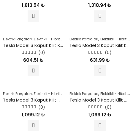
5
5
1,813.54
₺
1,318.94
₺
üzerinden
üzerinden
0
0
oy
oy
aldı
aldı
,
,
,
,
,
Elektrik Parçaları
Elektrikli - Hibrit Araçlar
Elektrik Parçaları
Kaporta Parçaları
Elektrikli - Hibrit Araçlar
Model 3
Şas
Tesla Model 3 Kaput Kilit Karşılığı 2018 Sonrası
Tesla Model 3 Kaput Kilit Karşılığı 2018 Sonrası
(0)
(0)
5
5
604.51
₺
631.99
₺
üzerinden
üzerinden
0
0
oy
oy
aldı
aldı
,
,
,
,
,
Elektrik Parçaları
Elektrikli - Hibrit Araçlar
Elektrik Parçaları
Kaporta Parçaları
Elektrikli - Hibrit Araçlar
Model 3
Şas
Tesla Model 3 Kaput Kilit Mandalı (Sağ) 2018 Sonrası
Tesla Model 3 Kaput Kilit Mandalı (Sol) 2018 Sonrası
(0)
(0)
5
5
1,099.12
₺
1,099.12
₺
üzerinden
üzerinden
0
0
oy
oy
aldı
aldı