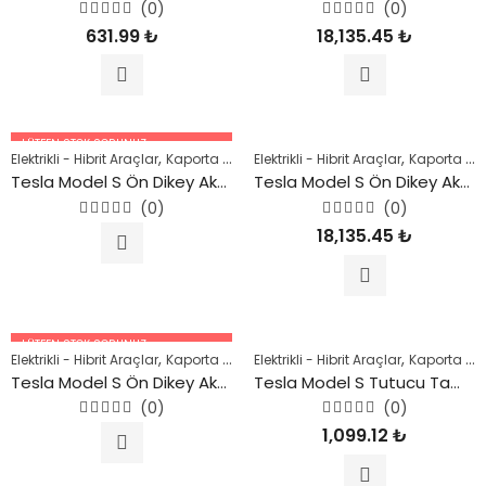
(0)
(0)
5
5
631.99
₺
18,135.45
₺
üzerinden
üzerinden
0
0
oy
oy
aldı
aldı
LÜTFEN STOK SORUNUZ.
,
,
,
,
,
Elektrikli - Hibrit Araçlar
Kaporta Parçaları
Elektrikli - Hibrit Araçlar
Kaporta Parçaları
Kaporta Parçaları
Model 3
M
05447227756
Tesla Model S Ön Dikey Aks Taşıyıcı (Sağ) 2016 Sonrası
Tesla Model S Ön Dikey Aks Taşıyıcı (Sol) 2016 Sonrası
(0)
(0)
5
5
18,135.45
₺
üzerinden
üzerinden
0
0
oy
oy
aldı
aldı
LÜTFEN STOK SORUNUZ.
,
,
,
,
,
Elektrikli - Hibrit Araçlar
Kaporta Parçaları
Elektrikli - Hibrit Araçlar
Kaporta Parçaları
Kaporta Parçaları
Model 3
M
05447227756
Tesla Model S Ön Dikey Aks Taşıyıcı (Sol) 2016 Sonrası
Tesla Model S Tutucu Tampon 2015 Sonrası
(0)
(0)
5
5
1,099.12
₺
üzerinden
üzerinden
0
0
oy
oy
aldı
aldı