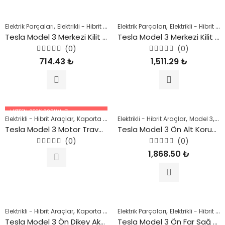
,
,
,
,
,
Elektrik Parçaları
Elektrikli - Hibrit Araçlar
Elektrik Parçaları
Kaporta Parçaları
Elektrikli - Hibrit Araçlar
Model 3
Şas
Tesla Model 3 Merkezi Kilit Kontrol Elemanı 2018 Sonrası
Tesla Model 3 Merkezi Kilit Kontrol Elemanı 2018 Sonrası
(0)
(0)
5
5
714.43
₺
1,511.29
₺
üzerinden
üzerinden
0
0
oy
oy
aldı
aldı
LÜTFEN STOK SORUNUZ.
,
,
,
,
,
,
Elektrikli - Hibrit Araçlar
Kaporta Parçaları
Elektrikli - Hibrit Araçlar
Model 3
Model Y
Şase Parçal
Model 3
Mo
05447227756
Tesla Model 3 Motor Traversi Alt Ön 2018 Sonrası
Tesla Model 3 Ön Alt Koruyucu Kapak 2018 Sonrası
(0)
(0)
5
5
1,868.50
₺
üzerinden
üzerinden
0
0
oy
oy
aldı
aldı
,
,
,
,
,
Elektrikli - Hibrit Araçlar
Kaporta Parçaları
Elektrik Parçaları
Model 3
Şase Parçaları
Elektrikli - Hibrit Araçlar
Tesl
Tesla Model 3 Ön Dikey Aks Taşıyıcı (Sol) 2018 Sonrası
Tesla Model 3 Ön Far Sağ 2018 Sonrası