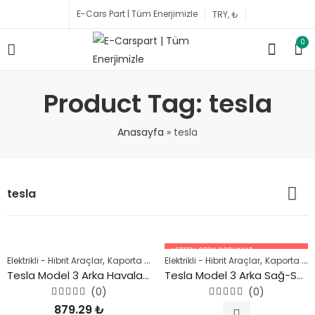
E-Cars Part | Tüm Enerjimizle
0
Product Tag: tesla
Anasayfa
»
tesla
tesla
LÜTFEN STOK SORUNUZ.
,
,
,
,
,
Elektrikli - Hibrit Araçlar
Kaporta Parçaları
Elektrikli - Hibrit Araçlar
Model 3
Model Y
Şase Parçal
Kaporta Parçaları
05447227756
Tesla Model 3 Arka Havalandırma Izgarası 2018 Sonrası
Tesla Model 3 Arka Sağ-Sol Salıncak 2018 Sonrası
(0)
(0)
5
5
879.29
₺
üzerinden
üzerinden