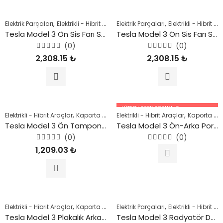
aldı
aldı
,
,
,
,
,
Elektrik Parçaları
Elektrikli - Hibrit Araçlar
Elektrik Parçaları
Kaporta Parçaları
Elektrikli - Hibrit Araçlar
Model 3
Mod
Tesla Model 3 Ön Sis Farı Sağ 2018 Sonrası
Tesla Model 3 Ön Sis Farı Sol 2018 Sonrası
(0)
(0)
5
5
2,308.15
₺
2,308.15
₺
üzerinden
üzerinden
0
0
oy
oy
aldı
aldı
LÜTFEN STOK SORUNUZ.
,
,
,
,
,
Elektrikli - Hibrit Araçlar
Kaporta Parçaları
Elektrikli - Hibrit Araçlar
Model 3
Model Y
Şase Parçal
Kaporta Parçaları
05447227756
Tesla Model 3 Ön Tampon Şok Emici (Alt) 2018 Sonrası
Tesla Model 3 Ön-Arka Poryalı Bilya (4X4) DV4W (142MM) 2018 Sonrası
(0)
(0)
5
5
1,209.03
₺
üzerinden
üzerinden
0
0
oy
oy
aldı
aldı
,
,
,
,
,
Elektrikli - Hibrit Araçlar
Kaporta Parçaları
Elektrik Parçaları
Model 3
Model Y
Elektrikli - Hibrit Araçlar
Şase Parçal
Tesla Model 3 Plakalık Arka Plaka Tutucu 2018 Sonrası
Tesla Model 3 Radyatör Davlumbazı 2018 Sonrası