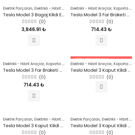
,
,
,
,
,
Elektrik Parçaları
Elektrikli - Hibrit Araçlar
Elektrikli - Hibrit Araçlar
Kaporta Parçaları
Model 3
Kaporta Parçaları
Mod
Tesla Model 3 Bagaj Kilidi Elektrikli 2018 Sonrası
Tesla Model 3 Far Braketi Sağ 2018 Sonrası
(0)
(0)
5
5
3,846.91
₺
714.43
₺
üzerinden
üzerinden
0
0
oy
oy
aldı
aldı
LÜTFEN STOK SORUNUZ.
,
,
,
,
,
Elektrikli - Hibrit Araçlar
Kaporta Parçaları
Elektrikli - Hibrit Araçlar
Model Y
Şase Parçaları
Kaporta Parçaları
Tesl
05447227756
Tesla Model 3 Far Braketi Sol Ön 2018 Sonrası
Tesla Model 3 Kaput Kilidi 2018 Sonrası
(0)
(0)
5
5
714.43
₺
üzerinden
üzerinden
0
0
oy
oy
aldı
aldı
,
,
,
,
,
Elektrik Parçaları
Elektrikli - Hibrit Araçlar
Elektrik Parçaları
Kaporta Parçaları
Elektrikli - Hibrit Araçlar
Model 3
Şas
Tesla Model 3 Kaput Kilidi 2018 Sonrası
Tesla Model 3 Kaput Kilidi 2018 Sonrası
(0)
(0)