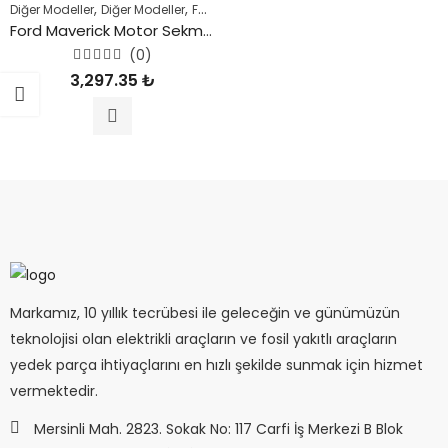
,
,
,
Diğer Modeller
Diğer Modeller
FORD
Fosil Yakıtlı Araçlar
Ford Maverick Motor Sekman Seti 1996 ve Sonrası Araçlar
(0)
5
3,297.35
₺
üzerinden
0
oy
aldı
Markamız, 10 yıllık tecrübesi ile geleceğin ve günümüzün
teknolojisi olan elektrikli araçların ve fosil yakıtlı araçların
yedek parça ihtiyaçlarını en hızlı şekilde sunmak için hizmet
vermektedir.
Mersinli Mah. 2823. Sokak No: 117 Carfi İş Merkezi B Blok