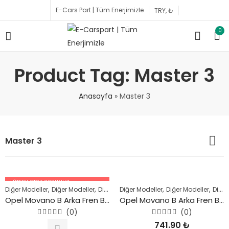
E-Cars Part | Tüm Enerjimizle
0
Product Tag: Master 3
Anasayfa
»
Master 3
Master 3
LÜTFEN STOK SORUNUZ.
,
,
,
,
,
,
,
Diğer Modeller
Diğer Modeller
Diğer Modeller
Diğer Modeller
Fosil Yakıtlı Araçlar
Diğer Modeller
OPEL
Diğer Modeller
R
05447227756
Opel Movano B Arka Fren Balatası 2010 ve Sonrası
Opel Movano B Arka Fren Balatası 2010 ve Sonrası
(0)
(0)
5
5
741.90
₺
üzerinden
üzerinden