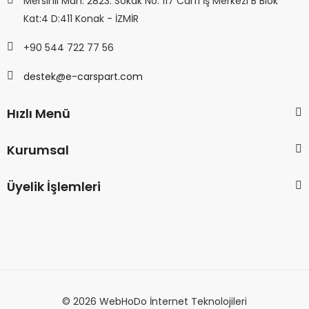
Mersinli Mah. 2823. Sokak No: 117 Carfi İş Merkezi B Blok
Kat:4 D:411 Konak - İZMİR
+90 544 722 77 56
destek@e-carspart.com
Hızlı Menü
Kurumsal
Üyelik İşlemleri
© 2026 WebHoDo İnternet Teknolojileri