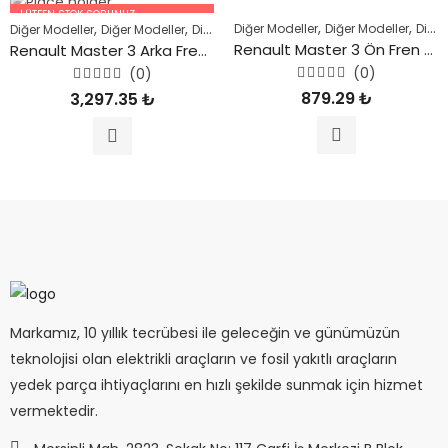
LÜTFEN STOK SORUNUZ.
,
,
,
,
,
,
,
Diğer Modeller
Diğer Modeller
Diğer Modeller
Diğer Modeller
Diğer Modeller
Diğer Modeller
Fosil Yakıtlı Araçlar
OPEL
R
05447227756
Renault Master 3 Ön Fren Balatası 2010 ve Sonrası
Renault Master 3 Arka Fren Disk Takımı Önden Çeker 2011 ve Sonrası
(0)
(0)
5
5
879.29
₺
3,297.35
₺
üzerinden
üzerinden
0
0
oy
oy
aldı
aldı
Markamız, 10 yıllık tecrübesi ile geleceğin ve günümüzün
teknolojisi olan elektrikli araçların ve fosil yakıtlı araçların
yedek parça ihtiyaçlarını en hızlı şekilde sunmak için hizmet
vermektedir.