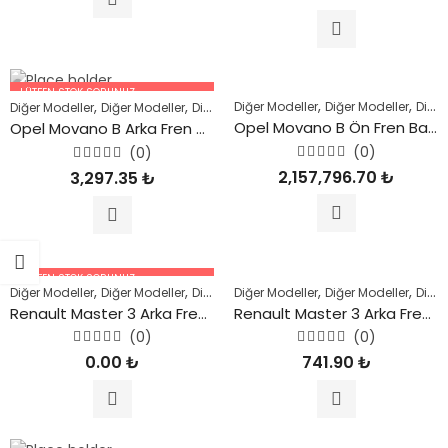
0
0
oy
oy
aldı
aldı
LÜTFEN STOK SORUNUZ.
,
,
,
,
,
,
,
Diğer Modeller
Diğer Modeller
Diğer Modeller
Diğer Modeller
Diğer Modeller
Diğer Modeller
Fosil Yakıtlı Araçlar
OPEL
R
05447227756
Opel Movano B Ön Fren Balatası 2010 ve Sonrası
Opel Movano B Arka Fren Disk Takımı Önden Çeker 2011 ve Sonrası
(0)
(0)
5
5
2,157,796.70
₺
3,297.35
₺
üzerinden
üzerinden
0
0
oy
oy
aldı
aldı
LÜTFEN STOK SORUNUZ.
,
,
,
,
,
,
,
Diğer Modeller
Diğer Modeller
Diğer Modeller
Diğer Modeller
Fosil Yakıtlı Araçlar
Diğer Modeller
OPEL
Diğer Modeller
R
05447227756
Renault Master 3 Arka Fren Balatası 2010 ve Sonrası
Renault Master 3 Arka Fren Balatası 2010 ve Sonrası
(0)
(0)
5
5
0.00
₺
741.90
₺
üzerinden
üzerinden
0
0
oy
oy
aldı
aldı