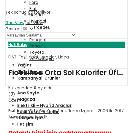
Ford
Fiat
Tek sonuç gösteriliyor
Honda
Hyundai
Grid View
List View
Mercedes
Göster:
Opel
Peugeot
Hızlı Bakış
Renault
Toyota
FIAT
,
Fosil Yakıtlı Araçlar
,
Linea
Volkswagen
Yağlar
Fiat Linea Orta Sol Kalorifer Üfleme Izgarası 2006 ile 2017 Arası Araçlar İçin
Diğer Sıvılar
Kampanyalı Ürünler
5 üzerinden
0
oy aldı
Ana Sayfa
(0)
Mağaza
Özet:
Elektrikli – Hybrid Araçlar
Fiat Linea Orta Sol Kalorifer Üfleme Izgarası 2006 ile 2017
Fosil Yakıtlı Araçlar
Arası Araçlar İçindir.
Hakkımızda
İletişim
Detaylı bilgi için açıklama kısmını