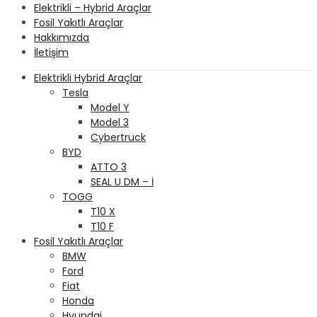
Elektrikli – Hybrid Araçlar
Fosil Yakıtlı Araçlar
Hakkımızda
İletişim
Elektrikli Hybrid Araçlar
Tesla
Model Y
Model 3
Cybertruck
BYD
ATTO 3
SEAL U DM – İ
TOGG
T10 X
T10 F
Fosil Yakıtlı Araçlar
BMW
Ford
Fiat
Honda
Hyundai