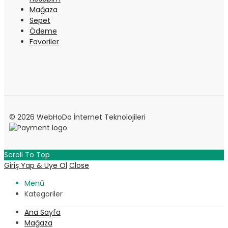
Mağaza
Sepet
Ödeme
Favoriler
© 2026 WebHoDo İnternet Teknolojileri
Scroll To Top
Giriş Yap & Üye Ol
Close
Menü
Kategoriler
Ana Sayfa
Mağaza