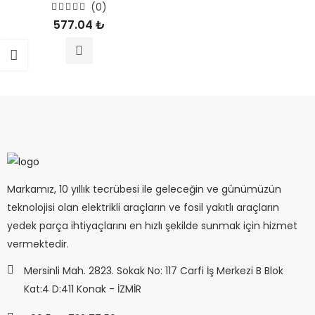
(0)
5
577.04
₺
üzerinden
0
oy
aldı
Markamız, 10 yıllık tecrübesi ile geleceğin ve günümüzün
teknolojisi olan elektrikli araçların ve fosil yakıtlı araçların
yedek parça ihtiyaçlarını en hızlı şekilde sunmak için hizmet
vermektedir.
Mersinli Mah. 2823. Sokak No: 117 Carfi İş Merkezi B Blok
Kat:4 D:411 Konak - İZMİR