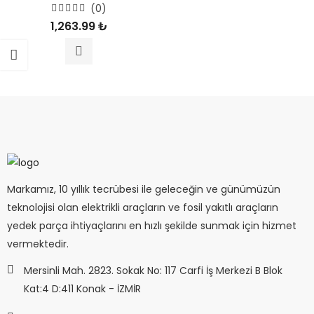
(0)
5
1,263.99
₺
üzerinden
0
oy
aldı
Markamız, 10 yıllık tecrübesi ile geleceğin ve günümüzün
teknolojisi olan elektrikli araçların ve fosil yakıtlı araçların
yedek parça ihtiyaçlarını en hızlı şekilde sunmak için hizmet
vermektedir.
Mersinli Mah. 2823. Sokak No: 117 Carfi İş Merkezi B Blok
Kat:4 D:411 Konak - İZMİR