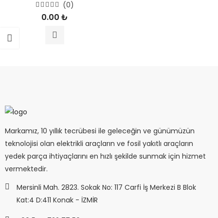
(0)
5
0.00
₺
üzerinden
0
oy
aldı
Markamız, 10 yıllık tecrübesi ile geleceğin ve günümüzün
teknolojisi olan elektrikli araçların ve fosil yakıtlı araçların
yedek parça ihtiyaçlarını en hızlı şekilde sunmak için hizmet
vermektedir.
Mersinli Mah. 2823. Sokak No: 117 Carfi İş Merkezi B Blok
Kat:4 D:411 Konak - İZMİR