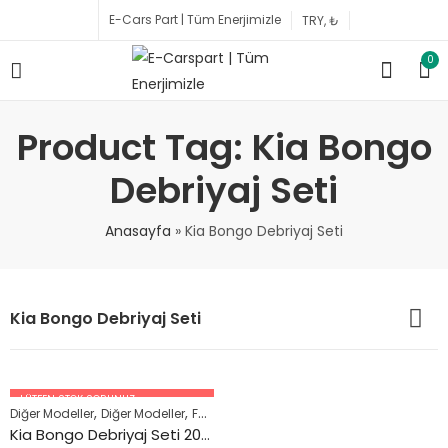
E-Cars Part | Tüm Enerjimizle
0
Product Tag: Kia Bongo
Debriyaj Seti
Anasayfa
»
Kia Bongo Debriyaj Seti
Kia Bongo Debriyaj Seti
LÜTFEN STOK SORUNUZ.
,
,
,
Diğer Modeller
Diğer Modeller
Fosil Yakıtlı Araçlar
HYUNDAI
05447227756
Kia Bongo Debriyaj Seti 2012 ve Sonrası Araçlar İçin