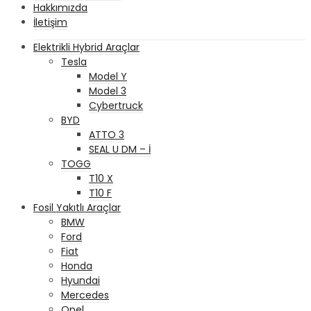
Hakkımızda
İletişim
Elektrikli Hybrid Araçlar
Tesla
Model Y
Model 3
Cybertruck
BYD
ATTO 3
SEAL U DM – İ
TOGG
T10 X
T10 F
Fosil Yakıtlı Araçlar
BMW
Ford
Fiat
Honda
Hyundai
Mercedes
Opel