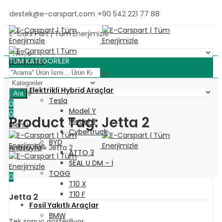
destek@e-carspart.com
+90 542 221 77 88
E-Cars Part | Tüm Enerjimizle
TÜM KATEGORİLER
E-Cars Part | Tüm Enerjimizle
Elektrikli Hybrid Araçlar
Ara
Tesla
0
Model Y
0
Product Tag: Jetta 2
Model 3
Menü
Cybertruck
BYD
Anasayfa
»
Jetta 2
ATTO 3
SEAL U DM – İ
TOGG
0
T10 X
T10 F
Jetta 2
Fosil Yakıtlı Araçlar
BMW
Tek sonuç gösteriliyor