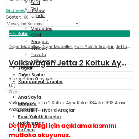
Ford
Fiat
Grid View
List View
Honda
Göster:
Hyundai
Mercedes
Hızlı Bakış
Opel
Peugeot
Diğer Modeller
,
Diğer Modeller
,
Fosil Yakıtlı Araçlar
,
Jetta
,
VOL
Renault
Toyota
Volkswagen Jetta 2 Koltuk Ayar Kolu 1984 ile 1993 Arası
Volkswagen
Yağlar
Diğer Sıvılar
5 üzerinden
0
oy aldı
Kampanyalı Ürünler
(0)
Özet:
Ana Sayfa
Volkswagen Jetta 2 Koltuk Ayar Kolu 1984 ile 1993 Arası
Mağaza
Araçlar İçindir.
Elektrikli – Hybrid Araçlar
Fosil Yakıtlı Araçlar
Hakkımızda
Detaylı bilgi için açıklama kısmını
İletişim
mutlaka okuyunuz.