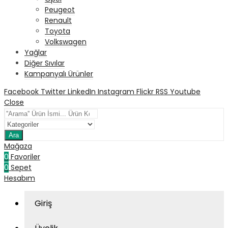
Peugeot
Renault
Toyota
Volkswagen
Yağlar
Diğer Sıvılar
Kampanyalı Ürünler
Facebook
Twitter
LinkedIn
Instagram
Flickr
RSS
Youtube
Close
Ara
Mağaza
0
Favoriler
0
Sepet
Hesabım
Giriş