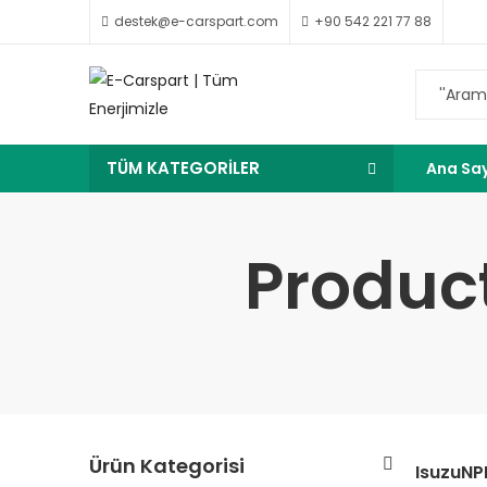
destek@e-carspart.com
+90 542 221 77 88
TÜM KATEGORİLER
Ana Sa
Produc
Ürün Kategorisi
IsuzuNP