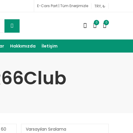
E-Cars Part | Tüm Enerjimizle
0
0
lar
Hakkımızda
İletişim
R66Club