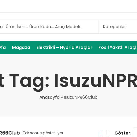
yfa
Mağaza
Elektrikli – Hybrid Araçlar
Fosil Yakıtlı Araç
t Tag: IsuzuNP
Anasayfa
»
IsuzuNPR66Club
R66Club
Göster:
Tek sonuç gösteriliyor