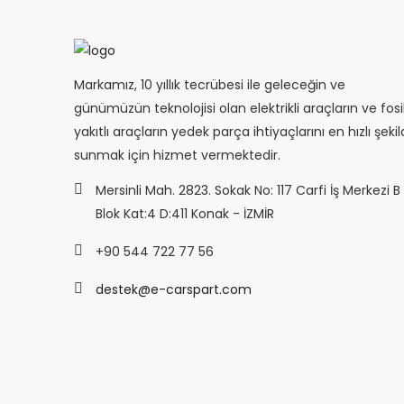
Markamız, 10 yıllık tecrübesi ile geleceğin ve
günümüzün teknolojisi olan elektrikli araçların ve fosi
yakıtlı araçların yedek parça ihtiyaçlarını en hızlı şeki
sunmak için hizmet vermektedir.
Mersinli Mah. 2823. Sokak No: 117 Carfi İş Merkezi B
Blok Kat:4 D:411 Konak - İZMİR
+90 544 722 77 56
destek@e-carspart.com