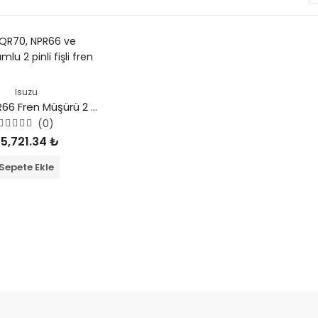
Isuzu
Isuzu NPR66 Fren Müşürü 2 Pinli (Fişli)
(0)
5
5,721.34
₺
üzerinden
0
oy
Sepete Ekle
aldı