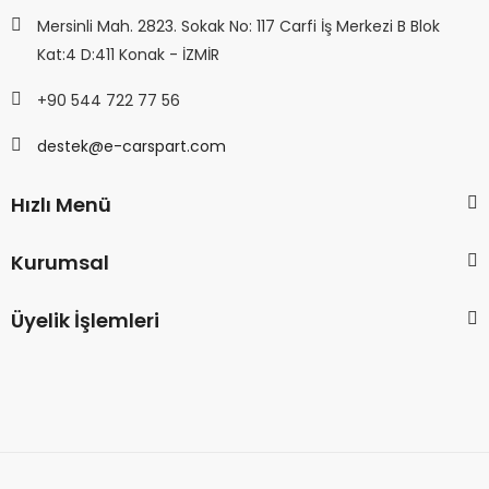
Mersinli Mah. 2823. Sokak No: 117 Carfi İş Merkezi B Blok
Kat:4 D:411 Konak - İZMİR
+90 544 722 77 56
destek@e-carspart.com
Hızlı Menü
Kurumsal
Üyelik İşlemleri