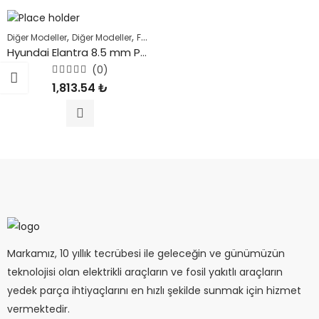
,
,
,
Diğer Modeller
Diğer Modeller
Fosil Yakıtlı Araçlar
HYUNDAI
Hyundai Elantra 8.5 mm Performans Buji Kablosu Lpg Özel 2001 İle 2006 Arası
(0)
5
1,813.54
₺
üzerinden
0
oy
aldı
Markamız, 10 yıllık tecrübesi ile geleceğin ve günümüzün
teknolojisi olan elektrikli araçların ve fosil yakıtlı araçların
yedek parça ihtiyaçlarını en hızlı şekilde sunmak için hizmet
vermektedir.