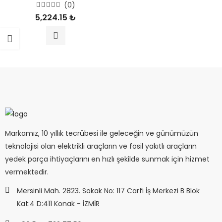
(0)
5
5,224.15
₺
üzerinden
0
oy
aldı
Markamız, 10 yıllık tecrübesi ile geleceğin ve günümüzün
teknolojisi olan elektrikli araçların ve fosil yakıtlı araçların
yedek parça ihtiyaçlarını en hızlı şekilde sunmak için hizmet
vermektedir.
Mersinli Mah. 2823. Sokak No: 117 Carfi İş Merkezi B Blok
Kat:4 D:411 Konak - İZMİR